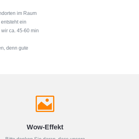
tandorten im Raum
entsteht ein
wir ca. 45-60 min
en, denn gute

Wow-Effekt