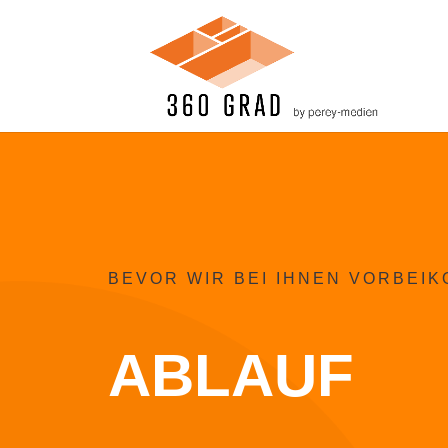
Media err
Datei heru
Koln-Lind
BEVOR WIR BEI IHNEN VORBEI
ABLAUF